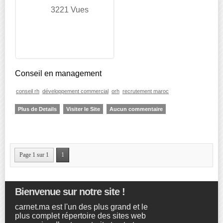
3221 Vues
Conseil en management
conseil rh
développement commercial
orh
recrutement maroc
Plus de Details
Visiter le Site
Aucun commentaire
Page 1 sur 1
1
Bienvenue sur notre site !
carnet.ma est l'un des plus grand et le
plus complet répertoire des sites web