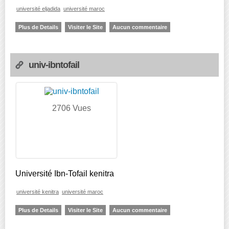
université eljadida
université maroc
Plus de Details
Visiter le Site
Aucun commentaire
univ-ibntofail
2706 Vues
Université Ibn-Tofail kenitra
université kenitra
université maroc
Plus de Details
Visiter le Site
Aucun commentaire