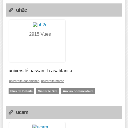
uh2c
2915 Vues
université hassan II casablanca
université casablanca
université maroc
Plus de Details
Visiter le Site
Aucun commentaire
ucam