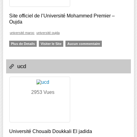
Site officiel de l’Université Mohammed Premier –
Oujda
université maroc
université oujda
Plus de Details
Visiter le Site
Aucun commentaire
ucd
2953 Vues
Université Chouaib Doukkali El jadida