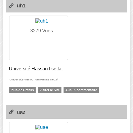
uh1
3279 Vues
Université Hassan I settat
université maroc
université settat
Plus de Details
Visiter le Site
Aucun commentaire
uae