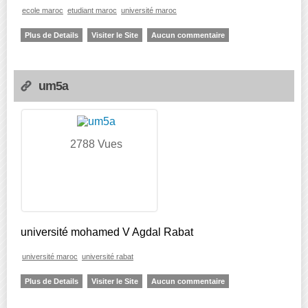
ecole maroc
etudiant maroc
université maroc
Plus de Details
Visiter le Site
Aucun commentaire
um5a
2788 Vues
université mohamed V Agdal Rabat
université maroc
université rabat
Plus de Details
Visiter le Site
Aucun commentaire