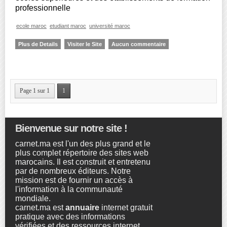
professionnelle
ecole maroc
etudiant maroc
université maroc
Plus de Details
Visiter le Site
Aucun commentaire
Page 1 sur 1
1
Bienvenue sur notre site !
carnet.ma est l'un des plus grand et le
plus complet répertoire des sites web
marocains. Il est construit et entretenu
par de nombreux éditeurs. Notre
mission est de fournir un accès à
l'information à la communauté
mondiale.
carnet.ma est
annuaire
internet gratuit
pratique avec des informations
vérifiées et des ressources internet