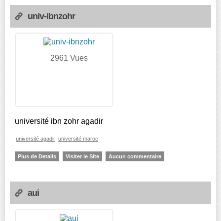
univ-ibnzohr
2961 Vues
université ibn zohr agadir
université agadir
université maroc
Plus de Details
Visiter le Site
Aucun commentaire
aui