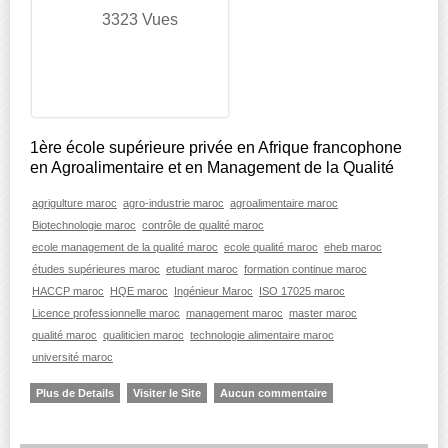
3323 Vues
1ère école supérieure privée en Afrique francophone
en Agroalimentaire et en Management de la Qualité
agrigulture maroc
agro-industrie maroc
agroalimentaire maroc
Biotechnologie maroc
contrôle de qualité maroc
ecole management de la qualité maroc
ecole qualité maroc
eheb maroc
études supérieures maroc
etudiant maroc
formation continue maroc
HACCP maroc
HQE maroc
Ingénieur Maroc
ISO 17025 maroc
Licence professionnelle maroc
management maroc
master maroc
qualité maroc
qualiticien maroc
technologie alimentaire maroc
université maroc
Plus de Details
Visiter le Site
Aucun commentaire