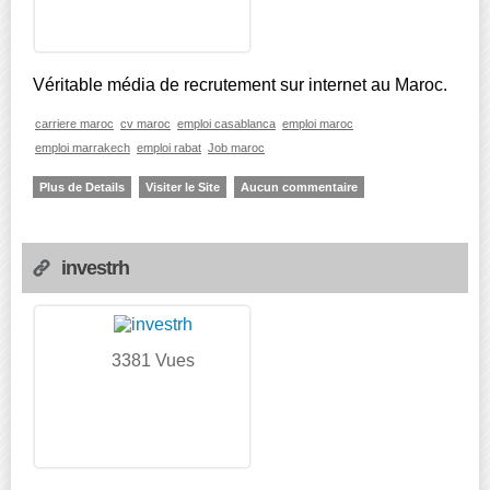
Véritable média de recrutement sur internet au Maroc.
carriere maroc
cv maroc
emploi casablanca
emploi maroc
emploi marrakech
emploi rabat
Job maroc
Plus de Details
Visiter le Site
Aucun commentaire
investrh
3381 Vues