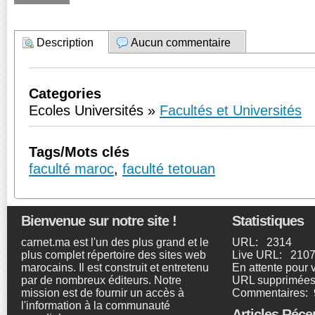
Description
Aucun commentaire
Categories
Ecoles Universités »
Facultés et Universités
Tags/Mots clés
faculté maroc
,
faculté tetouan
Bienvenue sur notre site !
Statistiques
carnet.ma est l'un des plus grand et le
URL: 2314
plus complet répertoire des sites web
Live URL: 210
marocains. Il est construit et entretenu
En attente pour 
par de nombreux éditeurs. Notre
URL supprimée
mission est de fournir un accès à
Commentaires: 
l'information à la communauté
Articles Réce