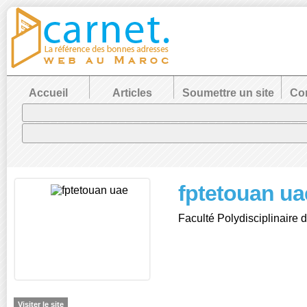
Accueil
Articles
Soumettre un site
Con
fptetouan ua
Faculté Polydisciplinaire 
Visiter le site